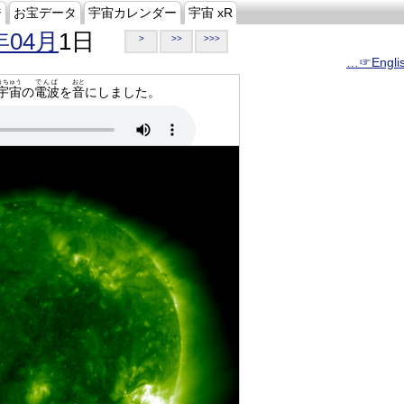
ジ
お宝データ
宇宙カレンダー
宇宙 xR
年04月
1日
>
>>
>>>
…☞Engli
うちゅう
でんぱ
おと
宇宙
の
電波
を
音
にしました。