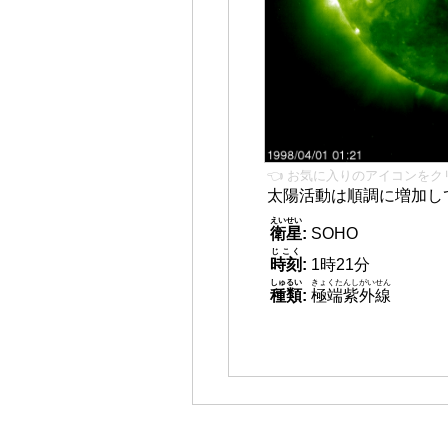
👈 お気に入りのアイコンをク
太陽活動は順調に増加し
えいせい
衛星
:
SOHO
じこく
時刻
:
1時21分
しゅるい
きょくたんしがいせん
種類
:
極端紫外線