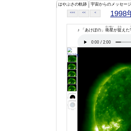
はやぶさの軌跡
宇宙からのメッセー
1998
<<<
<<
<
えいせい
とら
♪ 「あけぼの」
衛星
が
捉
えた