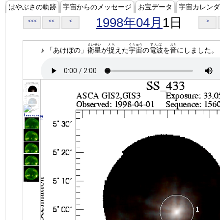
はやぶさの軌跡
宇宙からのメッセージ
お宝データ
宇宙カレンダ
1998年04月
1日
<<<
<<
<
>
えいせい
とら
うちゅう
でんぱ
おと
♪ 「あけぼの」
衛星
が
捉
えた
宇宙
の
電波
を
音
にしました。