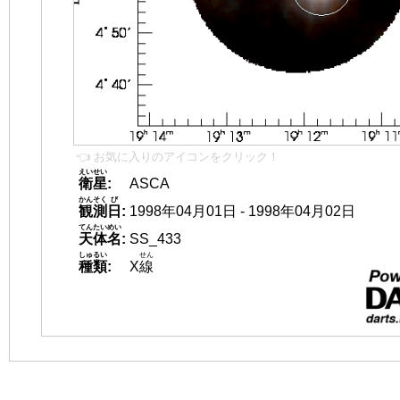
👈 お気に入りのアイコンをクリック！
えいせい
衛星
:
ASCA
かんそく
び
観測
日
:
1998年04月01日 - 1998年04月02日
てんたいめい
天体名
:
SS_433
しゅるい
せん
種類
:
X
線