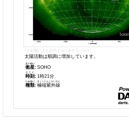
👈 お気に入りのアイコンをクリック！
太陽活動は順調に増加しています。
えいせい
衛星
:
SOHO
じこく
時刻
:
1時21分
しゅるい
きょくたんしがいせん
種類
:
極端紫外線