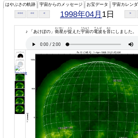
はやぶさの軌跡
宇宙からのメッセージ
お宝データ
宇宙カレンダ
1998年04月
1日
<<<
<<
<
>
えいせい
とら
うちゅう
でんぱ
おと
♪ 「あけぼの」
衛星
が
捉
えた
宇宙
の
電波
を
音
にしました。