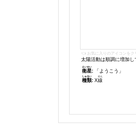
👈 お気に入りのアイコンをク
太陽活動は順調に増加し
えいせい
衛星
:
「ようこう」
しゅるい
せん
種類
:
X
線