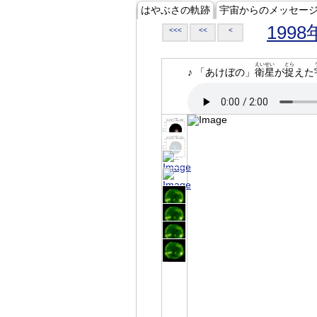
はやぶさの軌跡
宇宙からのメッセー
1998
<<<
<<
<
えいせい
とら
♪ 「あけぼの」
衛星
が
捉
えた