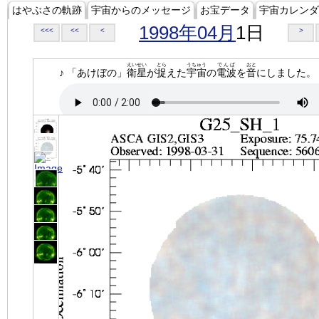
はやぶさの軌跡
宇宙からのメッセージ
お宝データ
宇宙カレンダ
1998年04月
1日
<<<
<<
<
>
えいせい
とら
うちゅう
でんぱ
おと
♪ 「あけぼの」
衛星
が
捉
えた
宇宙
の
電波
を
音
にしました。