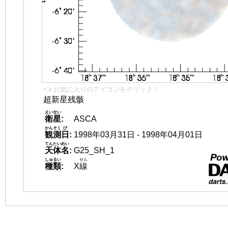
👈 お気に入りのアイコンをクリック！
超新星残骸
えいせい
衛星
:
ASCA
かんそく
び
観測
日
:
1998年03月31日 - 1998年04月01日
てんたいめい
天体名
:
G25_SH_1
しゅるい
せん
種類
:
X
線