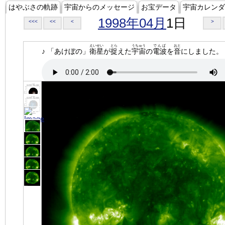
はやぶさの軌跡
宇宙からのメッセージ
お宝データ
宇宙カレンダ
1998年04月
1日
<<<
<<
<
>
えいせい
とら
うちゅう
でんぱ
おと
♪ 「あけぼの」
衛星
が
捉
えた
宇宙
の
電波
を
音
にしました。