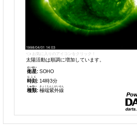
👈 お気に入りのアイコンをクリック！
太陽活動は順調に増加しています。
えいせい
衛星
:
SOHO
じこく
時刻
:
14時3分
しゅるい
きょくたんしがいせん
種類
:
極端紫外線