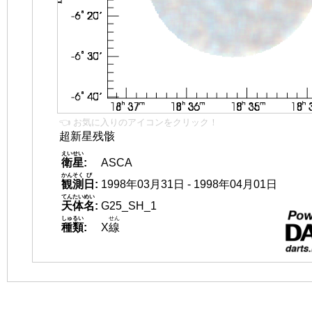
👈 お気に入りのアイコンをクリック！
超新星残骸
えいせい
衛星
:
ASCA
かんそく
び
観測
日
:
1998年03月31日 - 1998年04月01日
てんたいめい
天体名
:
G25_SH_1
しゅるい
せん
種類
:
X
線