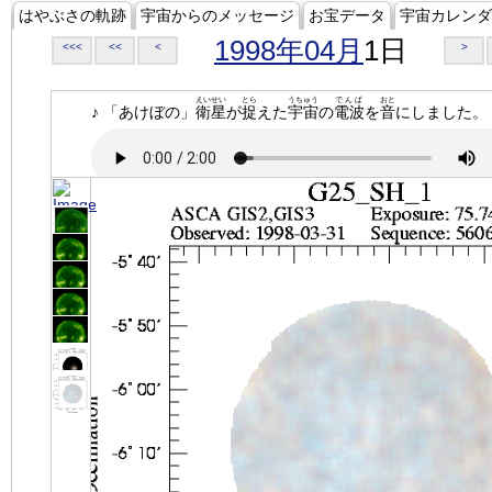
はやぶさの軌跡
宇宙からのメッセージ
お宝データ
宇宙カレンダ
1998年04月
1日
<<<
<<
<
>
えいせい
とら
うちゅう
でんぱ
おと
♪ 「あけぼの」
衛星
が
捉
えた
宇宙
の
電波
を
音
にしました。