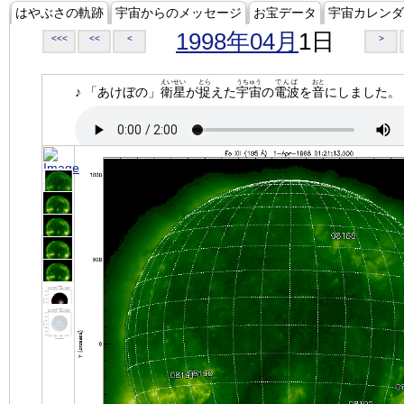
はやぶさの軌跡
宇宙からのメッセージ
お宝データ
宇宙カレンダ
1998年04月
1日
<<<
<<
<
>
えいせい
とら
うちゅう
でんぱ
おと
♪ 「あけぼの」
衛星
が
捉
えた
宇宙
の
電波
を
音
にしました。