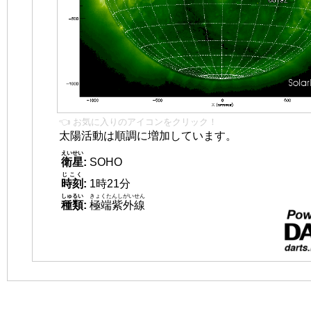
👈 お気に入りのアイコンをクリック！
太陽活動は順調に増加しています。
えいせい
衛星
:
SOHO
じこく
時刻
:
1時21分
しゅるい
きょくたんしがいせん
種類
:
極端紫外線