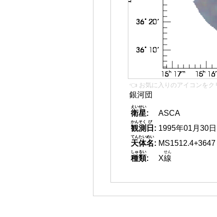
👈 お気に入りのアイコンをク
銀河団
えいせい
衛星
:
ASCA
かんそく
び
観測
日
:
1995年01月30日
てんたいめい
天体名
:
MS1512.4+3647
しゅるい
せん
種類
:
X
線