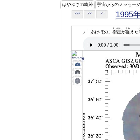
はやぶさの軌跡
宇宙からのメッセー
1995
<<<
<<
<
えいせい
とら
♪ 「あけぼの」
衛星
が
捉
えた