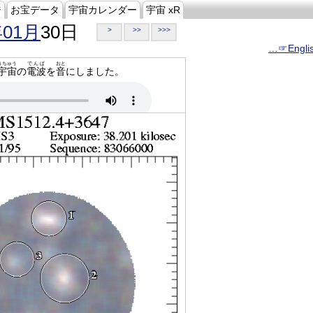
ジ
お宝データ
宇宙カレンダー
宇宙 xR
年01月
30日
>
>>
>>>
…☞Engli
うちゅう
でんぱ
おと
宇宙
の
電波
を
音
にしました。