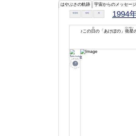
はやぶさの軌跡
宇宙からのメッセー
1994
<<<
<<
<
ひ
えいせい
♪この
日
の「あけぼの」
衛星