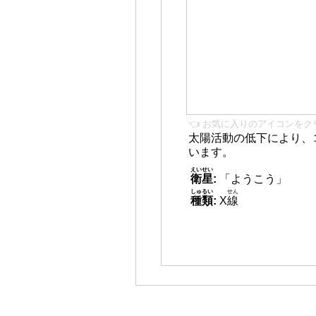
👈 お気に入りのアイコンをク
太陽活動の低下により、
います。
えいせい
衛星
:
「ようこう」
しゅるい
せん
種類
:
X
線