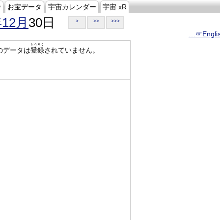
ジ
お宝データ
宇宙カレンダー
宇宙 xR
年12月
30日
>
>>
>>>
…☞Engli
とうろく
のデータは
登録
されていません。