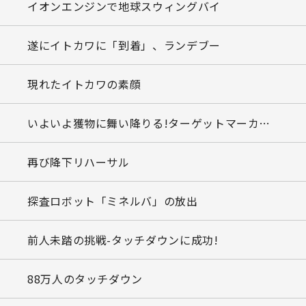
ロケットの準備 (2)モーションテーブル試験
イオンエンジンで地球スウィングバイ
試験撮像で「地球と月のツーショット」
ロケットの準備 (3)組立オペ
遂にイトカワに「到着」、ランデブー
「のぞみ」の月スウィングバイ
M-Vロケット4号機の飛翔
現れたイトカワの素顔
人工衛星のしし座流星群対策
飛翔後の解析 (1)制御の履歴
いよいよ獲物に舞い降りる!ターゲットマーカーも分離
「のぞみ」の地球脱出と新しい軌道計画
飛翔後の解析 (2)なぜ姿勢が異常になったのか
再び降下リハーサル
打撃
幻の衛星「ひりゅう」
探査ロボット「ミネルバ」の放出
34mアンテナの完成
ヨーロッパの友人から暖かい申し出
前人未踏の挑戦-タッチダウンに成功!
「のぞみ」最後の闘い
小田稔とともに
88万人のタッチダウン