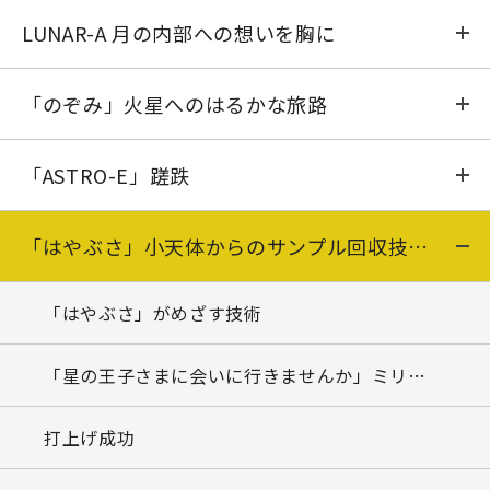
仕切り直し
ロケットも衛星も初物ならではの難しさ
LUNAR-A 月の内部への想いを胸に
旅立ち
射場で行った修復作業
LUNAR-Aの背景となった月の科学
「のぞみ」火星へのはるかな旅路
感動
「はるか」の初期運用
ミッションの概略
貴方の名前を火星へ!──キャンペーンに27万人
「ASTRO-E」蹉跌
電波誘導の管制官が見た「発射から軌道まで」
有効口径8mアンテナの開発
ペネトレータ開発の経過
PLANET-Bの目指すもの
ASTRO-Eという衛星
「はやぶさ」小天体からのサンプル回収技術に挑む
ほのぼの風景から
名取の涙──緊張の中、大型アンテナの展開成功
LUNAR-A計画の中止
組立オペレーション
衛星の準備 (1)噛合せ試験
「はやぶさ」がめざす技術
スペースVLBI衛星としての「はるか」
フライトオペレーション
衛星の準備 (2)総合試験
「星の王子さまに会いに行きませんか」ミリオンキャンペーン
「はるか」の成し遂げたこと
M-Vロケット3号機打上げ成功
ロケットの準備 (1)仮組
打上げ成功
さよなら18mアンテナ
衛星班の長い日