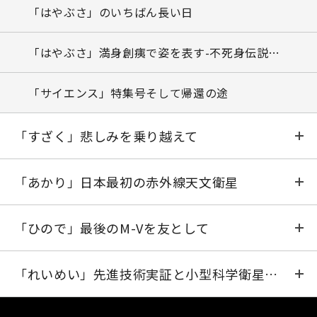
「のぞみ」再び惑星間空間へ
「はやぶさ」のいちばん長い日
感慨
「はやぶさ」満身創痍で姿を表す-不死身伝説の蘇り
「サイエンス」特集号そして帰還の途
「すざく」悲しみを乗り越えて
ASTRO-EIIサイエンス・ワーキンググループ
「あかり」日本最初の赤外線天文衛星
1年間の設計検討を経て
気球・IRTS・ISO──赤外線観測事始
「ひので」最後のM-Vを友として
ASTRO-EII計画の概要
打上げ延期
SOLAR-B搭載機器の国際会議
「れいめい」先進技術実証と小型科学衛星への挑戦
M-Vロケット6号機の第2組立オペレーション
衛星の準備
衛星の準備 (1)基本設計確認会