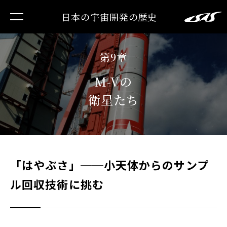
日本の宇宙開発の歴史
第9章
M-Vの
衛星たち
「はやぶさ」──小天体からのサンプ
ル回収技術に挑む