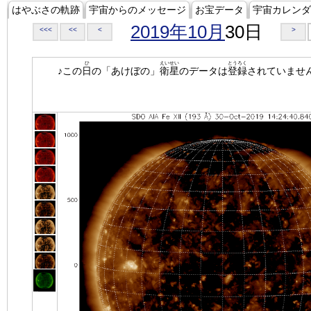
はやぶさの軌跡
宇宙からのメッセージ
お宝データ
宇宙カレンダ
2019年10月
30日
<<<
<<
<
>
ひ
えいせい
とうろく
♪この
日
の「あけぼの」
衛星
のデータは
登録
されていませ