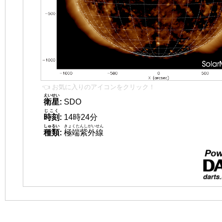
👈 お気に入りのアイコンをクリック！
えいせい
衛星
:
SDO
じこく
時刻
:
14時24分
しゅるい
きょくたんしがいせん
種類
:
極端紫外線