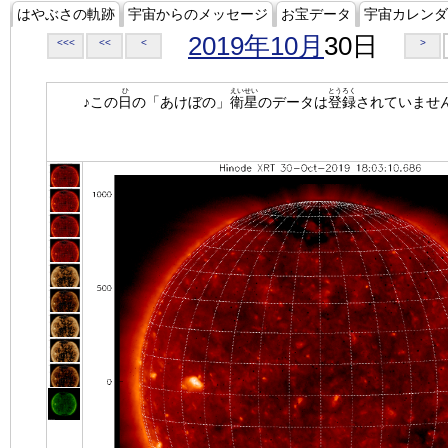
はやぶさの軌跡
宇宙からのメッセージ
お宝データ
宇宙カレンダ
2019年10月
30日
<<<
<<
<
>
ひ
えいせい
とうろく
♪この
日
の「あけぼの」
衛星
のデータは
登録
されていませ