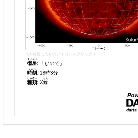
👈 お気に入りのアイコンをクリック！
えいせい
衛星
:
「ひので」
じこく
時刻
:
18時3分
しゅるい
せん
種類
:
X
線