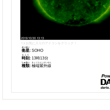
👈 お気に入りのアイコンをクリック！
えいせい
衛星
:
SOHO
じこく
時刻
:
13時13分
しゅるい
きょくたんしがいせん
種類
:
極端紫外線