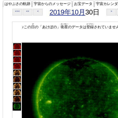
はやぶさの軌跡
宇宙からのメッセージ
お宝データ
宇宙カレンダ
2019年10月
30日
<<<
<<
<
>
ひ
えいせい
とうろく
♪この
日
の「あけぼの」
衛星
のデータは
登録
されていませ