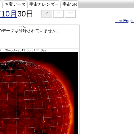
ジ
お宝データ
宇宙カレンダー
宇宙 xR
年10月
30日
>
>>
>>>
…☞Engli
とうろく
のデータは
登録
されていません。