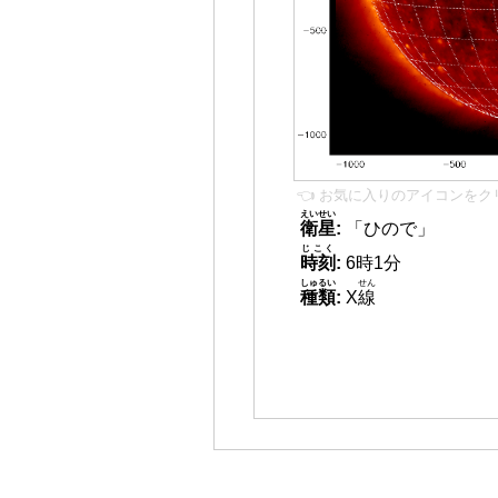
👈 お気に入りのアイコンをク
えいせい
衛星
:
「ひので」
じこく
時刻
:
6時1分
しゅるい
せん
種類
:
X
線