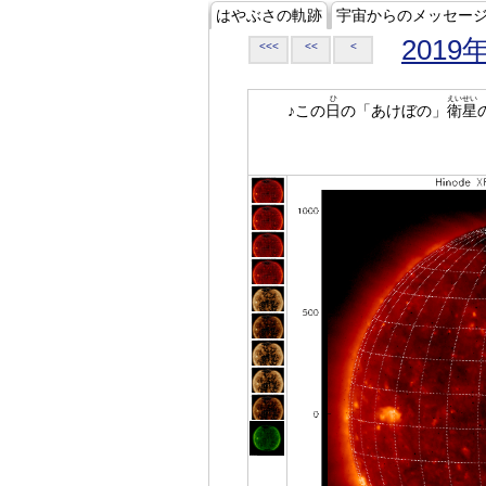
はやぶさの軌跡
宇宙からのメッセー
2019
<<<
<<
<
ひ
えいせい
♪この
日
の「あけぼの」
衛星