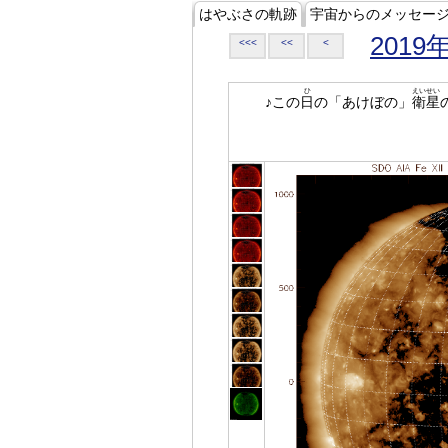
はやぶさの軌跡
宇宙からのメッセー
2019
<<<
<<
<
ひ
えいせい
♪この
日
の「あけぼの」
衛星