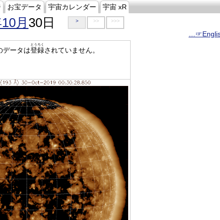
ジ
お宝データ
宇宙カレンダー
宇宙 xR
年10月
30日
>
>>
>>>
…☞Engli
とうろく
のデータは
登録
されていません。