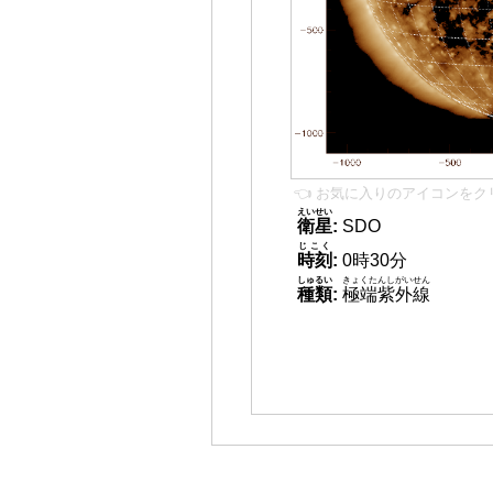
👈 お気に入りのアイコンをク
えいせい
衛星
:
SDO
じこく
時刻
:
0時30分
しゅるい
きょくたんしがいせん
種類
:
極端紫外線