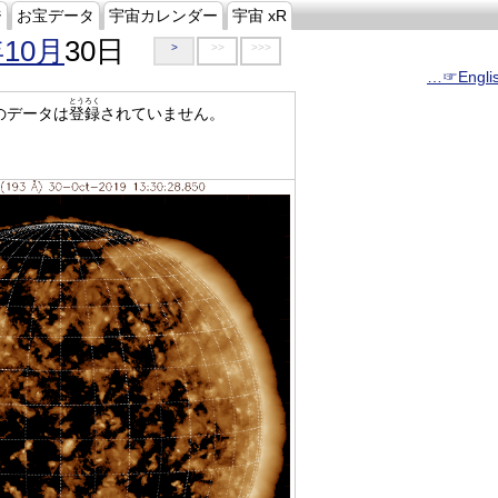
ジ
お宝データ
宇宙カレンダー
宇宙 xR
年10月
30日
>
>>
>>>
…☞Engli
とうろく
のデータは
登録
されていません。