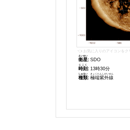
👈 お気に入りのアイコンをク
えいせい
衛星
:
SDO
じこく
時刻
:
13時30分
しゅるい
きょくたんしがいせん
種類
:
極端紫外線