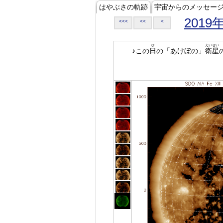
はやぶさの軌跡
宇宙からのメッセー
2019
<<<
<<
<
ひ
えいせい
♪この
日
の「あけぼの」
衛星