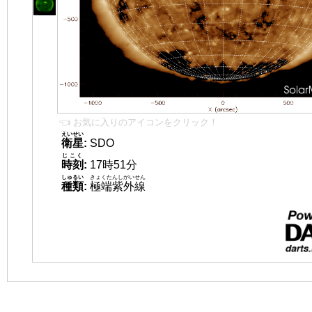
👈 お気に入りのアイコンをクリック！
えいせい
衛星
:
SDO
じこく
時刻
:
17時51分
しゅるい
きょくたんしがいせん
種類
:
極端紫外線