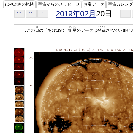
はやぶさの軌跡
宇宙からのメッセージ
お宝データ
宇宙カレンダ
2019年02月
20日
<<<
<<
<
>
ひ
えいせい
とうろく
♪この
日
の「あけぼの」
衛星
のデータは
登録
されていませ