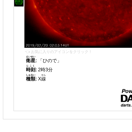
👈 お気に入りのアイコンをクリック！
えいせい
衛星
:
「ひので」
じこく
時刻
:
2時3分
しゅるい
せん
種類
:
X
線