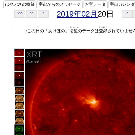
はやぶさの軌跡
宇宙からのメッセージ
お宝データ
宇宙カレンダ
2019年02月
20日
<<<
<<
<
>
ひ
えいせい
とうろく
♪この
日
の「あけぼの」
衛星
のデータは
登録
されていませ