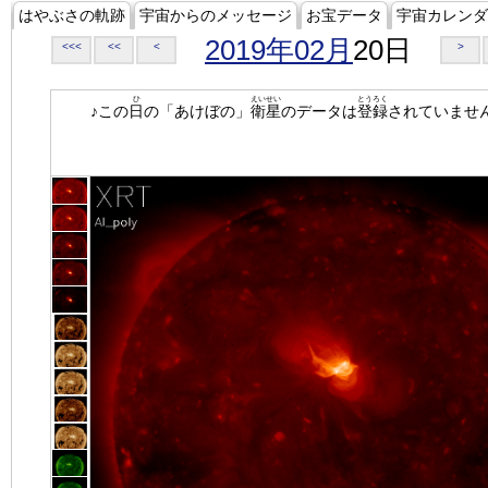
はやぶさの軌跡
宇宙からのメッセージ
お宝データ
宇宙カレンダ
2019年02月
20日
<<<
<<
<
>
ひ
えいせい
とうろく
♪この
日
の「あけぼの」
衛星
のデータは
登録
されていませ