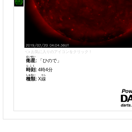
👈 お気に入りのアイコンをクリック！
えいせい
衛星
:
「ひので」
じこく
時刻
:
4時4分
しゅるい
せん
種類
:
X
線