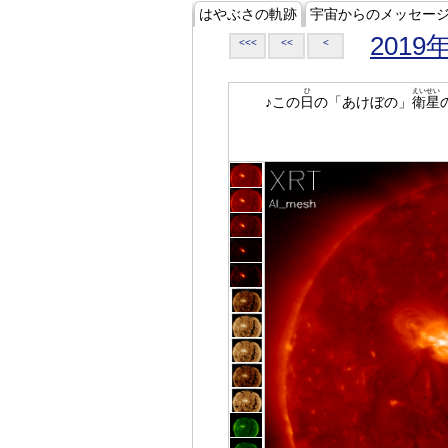
はやぶさの軌跡
宇宙からのメッセー
2019
<<<
<<
<
ひ
えいせい
♪この
日
の「あけぼの」
衛星