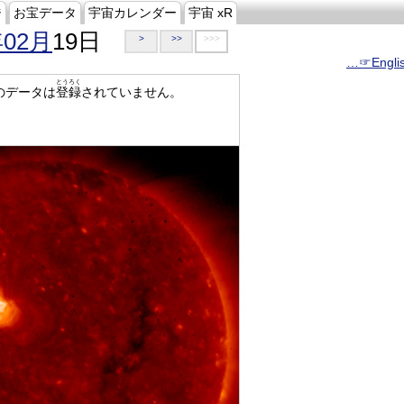
ジ
お宝データ
宇宙カレンダー
宇宙 xR
年02月
19日
>
>>
>>>
…☞Engli
とうろく
のデータは
登録
されていません。