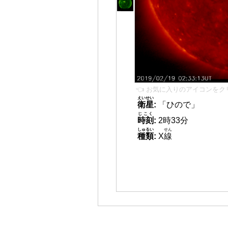
👈 お気に入りのアイコンをク
えいせい
衛星
:
「ひので」
じこく
時刻
:
2時33分
しゅるい
せん
種類
:
X
線