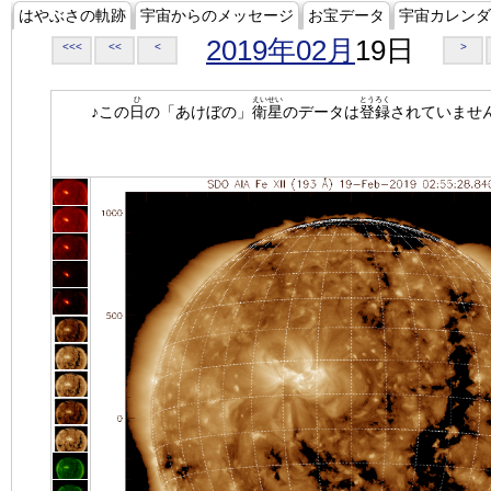
はやぶさの軌跡
宇宙からのメッセージ
お宝データ
宇宙カレンダ
2019年02月
19日
<<<
<<
<
>
ひ
えいせい
とうろく
♪この
日
の「あけぼの」
衛星
のデータは
登録
されていませ