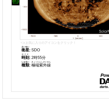
👈 お気に入りのアイコンをクリック！
えいせい
衛星
:
SDO
じこく
時刻
:
2時55分
しゅるい
きょくたんしがいせん
種類
:
極端紫外線