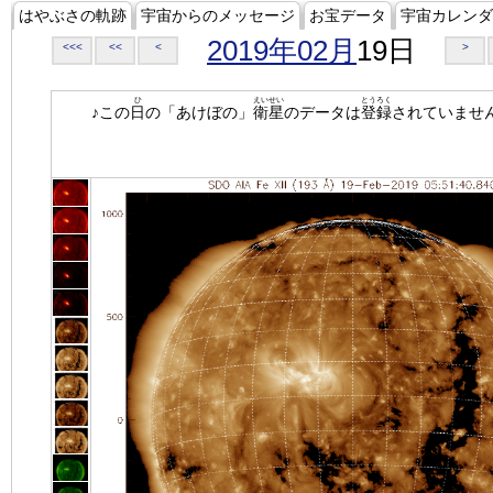
はやぶさの軌跡
宇宙からのメッセージ
お宝データ
宇宙カレンダ
2019年02月
19日
<<<
<<
<
>
ひ
えいせい
とうろく
♪この
日
の「あけぼの」
衛星
のデータは
登録
されていませ