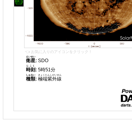
👈 お気に入りのアイコンをクリック！
えいせい
衛星
:
SDO
じこく
時刻
:
5時51分
しゅるい
きょくたんしがいせん
種類
:
極端紫外線