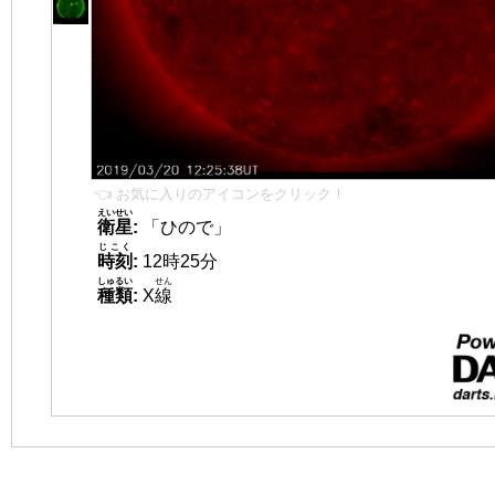
👈 お気に入りのアイコンをクリック！
えいせい
衛星
:
「ひので」
じこく
時刻
:
12時25分
しゅるい
せん
種類
:
X
線