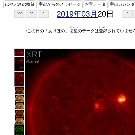
はやぶさの軌跡
宇宙からのメッセージ
お宝データ
宇宙カレンダ
2019年03月
20日
<<<
<<
<
>
ひ
えいせい
とうろく
♪この
日
の「あけぼの」
衛星
のデータは
登録
されていませ