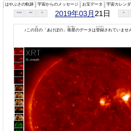
はやぶさの軌跡
宇宙からのメッセージ
お宝データ
宇宙カレンダ
2019年03月
21日
<<<
<<
<
>
ひ
えいせい
とうろく
♪この
日
の「あけぼの」
衛星
のデータは
登録
されていませ