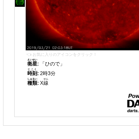
👈 お気に入りのアイコンをクリック！
えいせい
衛星
:
「ひので」
じこく
時刻
:
2時3分
しゅるい
せん
種類
:
X
線