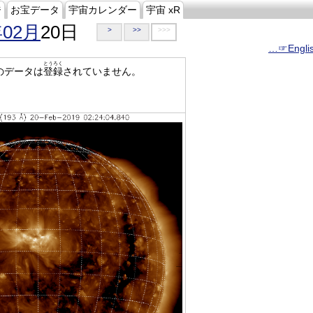
ジ
お宝データ
宇宙カレンダー
宇宙 xR
年02月
20日
>
>>
>>>
…☞Engli
とうろく
のデータは
登録
されていません。