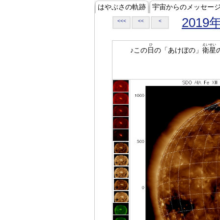
はやぶさの軌跡
宇宙からのメッセー
2019
<<<
<<
<
ひ
えいせい
♪この
日
の「あけぼの」
衛星