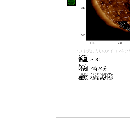
👈 お気に入りのアイコンをク
えいせい
衛星
:
SDO
じこく
時刻
:
2時24分
しゅるい
きょくたんしがいせん
種類
:
極端紫外線