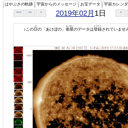
はやぶさの軌跡
宇宙からのメッセージ
お宝データ
宇宙カレンダ
2019年02月
1日
<<<
<<
<
>
ひ
えいせい
とうろく
♪この
日
の「あけぼの」
衛星
のデータは
登録
されていませ