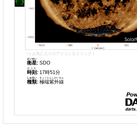
👈 お気に入りのアイコンをクリック！
えいせい
衛星
:
SDO
じこく
時刻
:
17時51分
しゅるい
きょくたんしがいせん
種類
:
極端紫外線