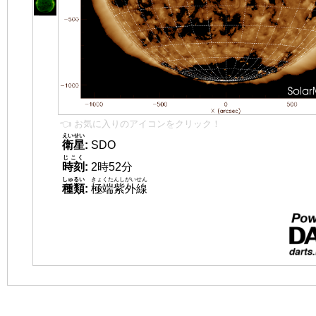
👈 お気に入りのアイコンをクリック！
えいせい
衛星
:
SDO
じこく
時刻
:
2時52分
しゅるい
きょくたんしがいせん
種類
:
極端紫外線