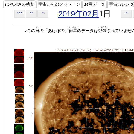
はやぶさの軌跡
宇宙からのメッセージ
お宝データ
宇宙カレンダ
2019年02月
1日
<<<
<<
<
>
ひ
えいせい
とうろく
♪この
日
の「あけぼの」
衛星
のデータは
登録
されていませ