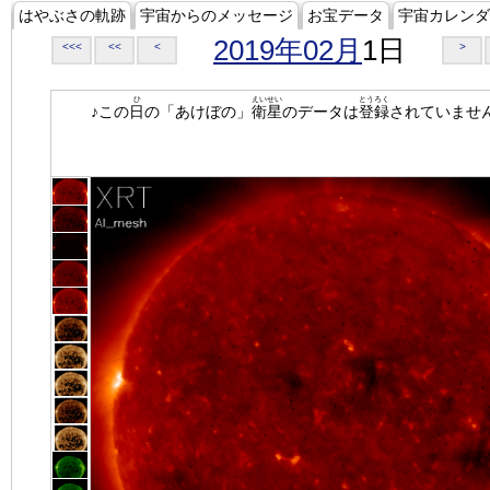
はやぶさの軌跡
宇宙からのメッセージ
お宝データ
宇宙カレンダ
2019年02月
1日
<<<
<<
<
>
ひ
えいせい
とうろく
♪この
日
の「あけぼの」
衛星
のデータは
登録
されていませ