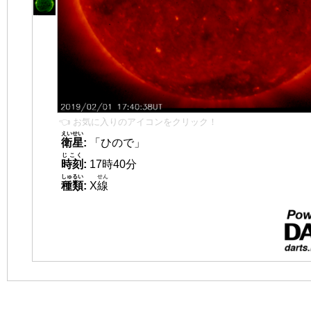
👈 お気に入りのアイコンをクリック！
えいせい
衛星
:
「ひので」
じこく
時刻
:
17時40分
しゅるい
せん
種類
:
X
線