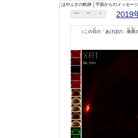
はやぶさの軌跡
宇宙からのメッセー
2019
<<<
<<
<
ひ
えいせい
♪この
日
の「あけぼの」
衛星