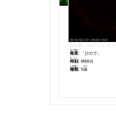
👈 お気に入りのアイコンをク
えいせい
衛星
:
「ひので」
じこく
時刻
:
4時6分
しゅるい
せん
種類
:
X
線