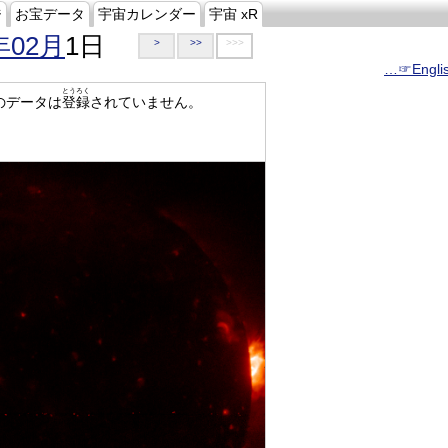
ジ
お宝データ
宇宙カレンダー
宇宙 xR
年02月
1日
>
>>
>>>
…☞Engli
とうろく
のデータは
登録
されていません。