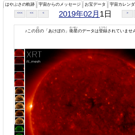
はやぶさの軌跡
宇宙からのメッセージ
お宝データ
宇宙カレンダ
2019年02月
1日
<<<
<<
<
>
ひ
えいせい
とうろく
♪この
日
の「あけぼの」
衛星
のデータは
登録
されていませ