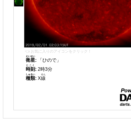
👈 お気に入りのアイコンをクリック！
えいせい
衛星
:
「ひので」
じこく
時刻
:
2時3分
しゅるい
せん
種類
:
X
線