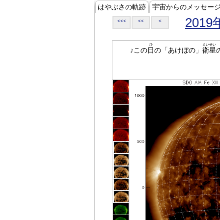
はやぶさの軌跡
宇宙からのメッセー
2019
<<<
<<
<
ひ
えいせい
♪この
日
の「あけぼの」
衛星