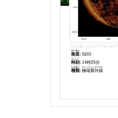
👈 お気に入りのアイコンをク
えいせい
衛星
:
SDO
じこく
時刻
:
14時25分
しゅるい
きょくたんしがいせん
種類
:
極端紫外線