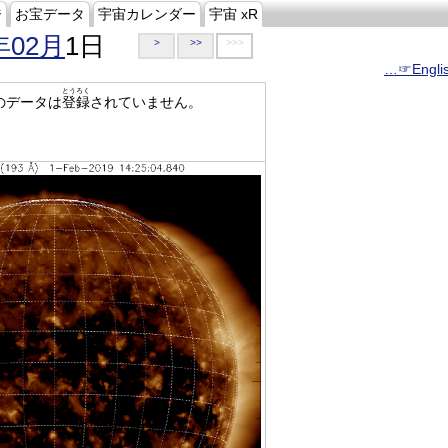
ジ
お宝データ
宇宙カレンダー
宇宙 xR
年02月
1日
>
>>
>>>
…☞Engli
とうろく
のデータは
登録
されていません。