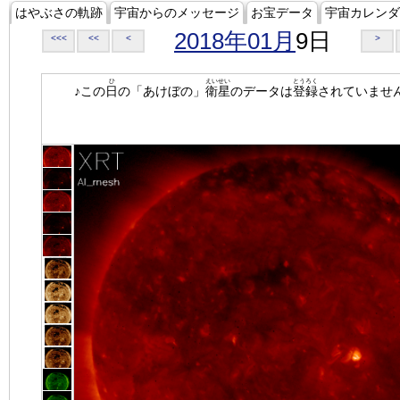
はやぶさの軌跡
宇宙からのメッセージ
お宝データ
宇宙カレンダ
2018年01月
9日
<<<
<<
<
>
ひ
えいせい
とうろく
♪この
日
の「あけぼの」
衛星
のデータは
登録
されていませ