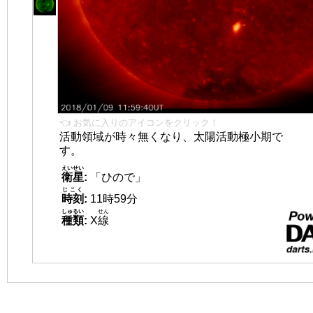
👈 お気に入りのアイコンをクリック！
活動領域が時々無くなり、太陽活動極小期で
す。
えいせい
衛星
:
「ひので」
じこく
時刻
:
11時59分
しゅるい
せん
種類
:
X
線