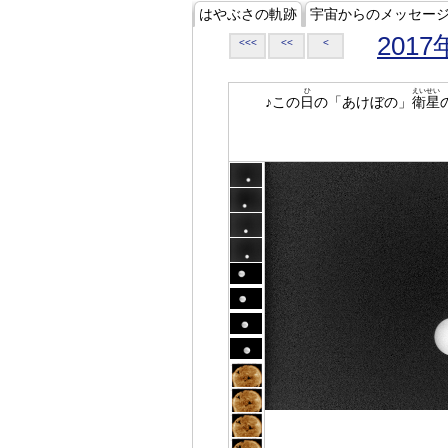
はやぶさの軌跡
宇宙からのメッセー
2017
<<<
<<
<
ひ
えいせい
♪この
日
の「あけぼの」
衛星