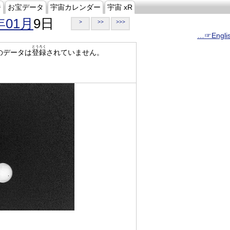
ジ
お宝データ
宇宙カレンダー
宇宙 xR
年01月
9日
>
>>
>>>
…☞Engli
とうろく
のデータは
登録
されていません。