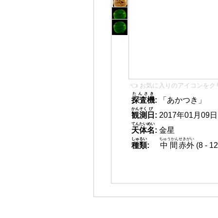
👈 お気に入りのアイコンをク
たんさき
探査機
:
「あかつき」
かんそく
び
観測
日
:
2017年01月09日 0
てんたいめい
天体名
:
金星
しゅるい
ちゅうかん
せきがい
種類
:
中間
赤外
(8 -