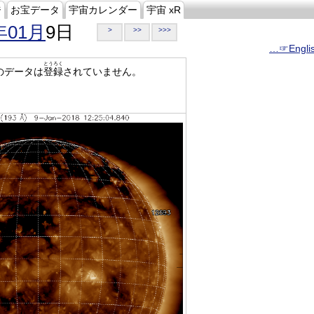
ジ
お宝データ
宇宙カレンダー
宇宙 xR
年01月
9日
>
>>
>>>
…☞Engli
とうろく
のデータは
登録
されていません。