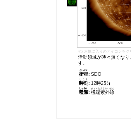
👈 お気に入りのアイコンをク
活動領域が時々無くなり
す。
えいせい
衛星
:
SDO
じこく
時刻
:
12時25分
しゅるい
きょくたんしがいせん
種類
:
極端紫外線