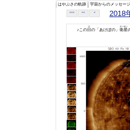
はやぶさの軌跡
宇宙からのメッセー
2018
<<<
<<
<
ひ
えいせい
♪この
日
の「あけぼの」
衛星