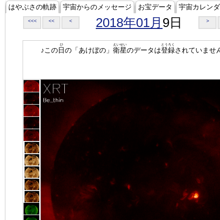
はやぶさの軌跡
宇宙からのメッセージ
お宝データ
宇宙カレンダ
2018年01月
9日
<<<
<<
<
>
ひ
えいせい
とうろく
♪この
日
の「あけぼの」
衛星
のデータは
登録
されていませ