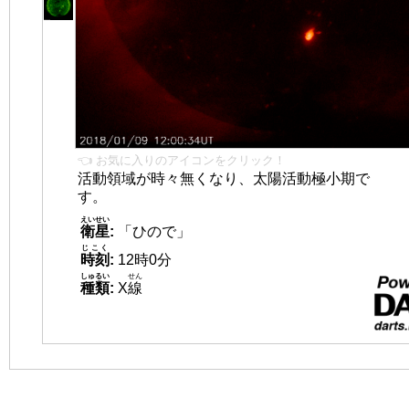
👈 お気に入りのアイコンをクリック！
活動領域が時々無くなり、太陽活動極小期で
す。
えいせい
衛星
:
「ひので」
じこく
時刻
:
12時0分
しゅるい
せん
種類
:
X
線