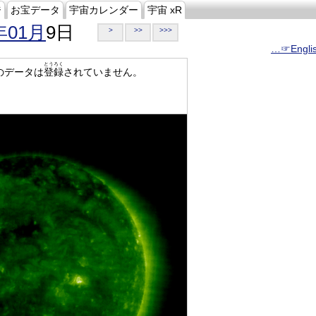
ジ
お宝データ
宇宙カレンダー
宇宙 xR
年01月
9日
>
>>
>>>
…☞Engli
とうろく
のデータは
登録
されていません。