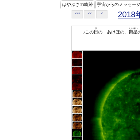
はやぶさの軌跡
宇宙からのメッセー
2018
<<<
<<
<
ひ
えいせい
♪この
日
の「あけぼの」
衛星