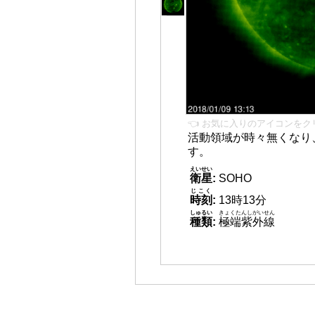
👈 お気に入りのアイコンをク
活動領域が時々無くなり
す。
えいせい
衛星
:
SOHO
じこく
時刻
:
13時13分
しゅるい
きょくたんしがいせん
種類
:
極端紫外線