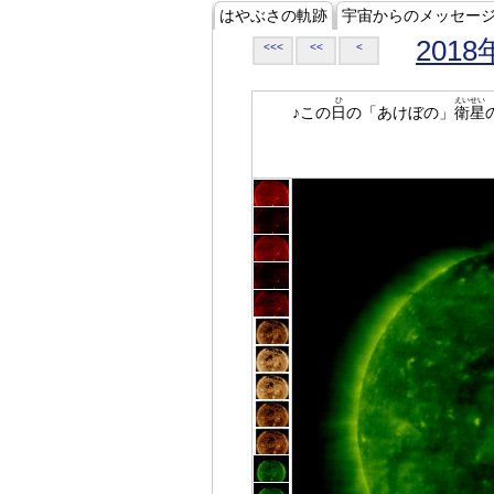
はやぶさの軌跡
宇宙からのメッセー
2018
<<<
<<
<
ひ
えいせい
♪この
日
の「あけぼの」
衛星