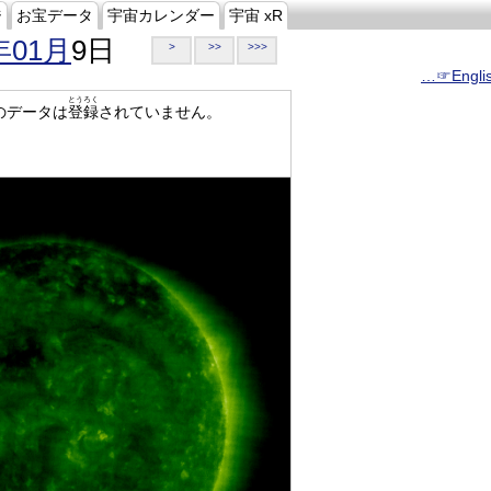
ジ
お宝データ
宇宙カレンダー
宇宙 xR
年01月
9日
>
>>
>>>
…☞Engli
とうろく
のデータは
登録
されていません。