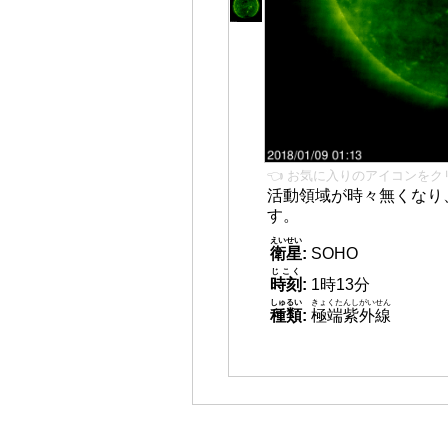
👈 お気に入りのアイコンをク
活動領域が時々無くなり
す。
えいせい
衛星
:
SOHO
じこく
時刻
:
1時13分
しゅるい
きょくたんしがいせん
種類
:
極端紫外線