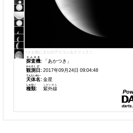
👈 お気に入りのアイコンをクリック！
たんさき
探査機
:
「あかつき」
かんそく
び
観測
日
:
2017年09月24日 09:04:48
てんたいめい
天体名
:
金星
しゅるい
しがいせん
種類
:
紫外線