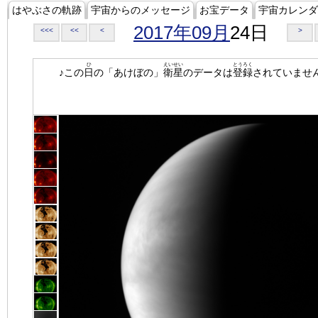
はやぶさの軌跡
宇宙からのメッセージ
お宝データ
宇宙カレンダ
2017年09月
24日
<<<
<<
<
>
ひ
えいせい
とうろく
♪この
日
の「あけぼの」
衛星
のデータは
登録
されていませ