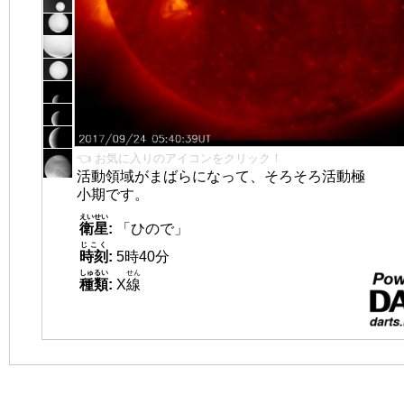
👈 お気に入りのアイコンをクリック！
活動領域がまばらになって、そろそろ活動極
小期です。
えいせい
衛星
:
「ひので」
じこく
時刻
:
5時40分
しゅるい
せん
種類
:
X
線