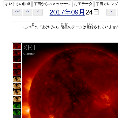
はやぶさの軌跡
宇宙からのメッセージ
お宝データ
宇宙カレンダ
2017年09月
24日
<<<
<<
<
>
ひ
えいせい
とうろく
♪この
日
の「あけぼの」
衛星
のデータは
登録
されていませ