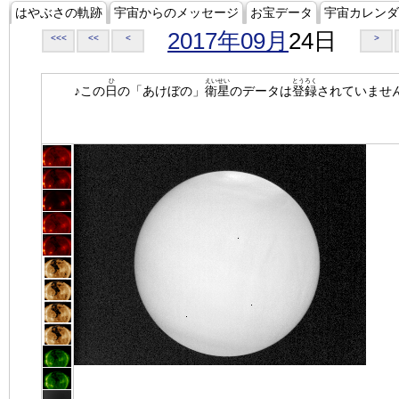
はやぶさの軌跡
宇宙からのメッセージ
お宝データ
宇宙カレンダ
2017年09月
24日
<<<
<<
<
>
ひ
えいせい
とうろく
♪この
日
の「あけぼの」
衛星
のデータは
登録
されていませ