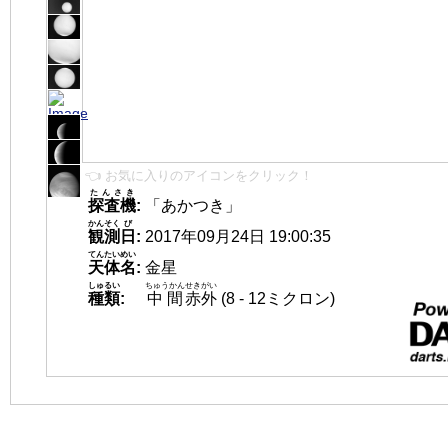
👈 お気に入りのアイコンをクリック！
たんさき
探査機
:
「あかつき」
かんそく
び
観測
日
:
2017年09月24日 19:00:35
てんたいめい
天体名
:
金星
しゅるい
ちゅうかん
せきがい
種類
:
中間
赤外
(8 - 12ミクロン)