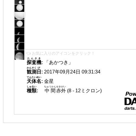
👈 お気に入りのアイコンをクリック！
たんさき
探査機
:
「あかつき」
かんそく
び
観測
日
:
2017年09月24日 09:31:34
てんたいめい
天体名
:
金星
しゅるい
ちゅうかん
せきがい
種類
:
中間
赤外
(8 - 12ミクロン)