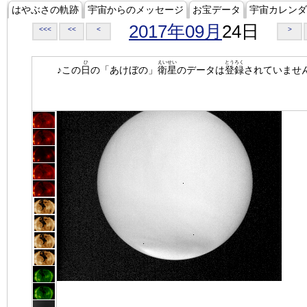
はやぶさの軌跡
宇宙からのメッセージ
お宝データ
宇宙カレンダ
2017年09月
24日
<<<
<<
<
>
ひ
えいせい
とうろく
♪この
日
の「あけぼの」
衛星
のデータは
登録
されていませ