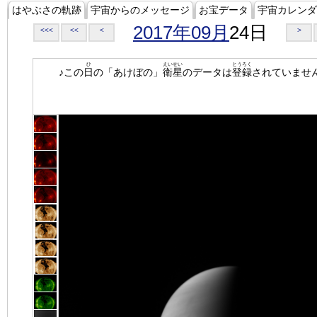
はやぶさの軌跡
宇宙からのメッセージ
お宝データ
宇宙カレンダ
2017年09月
24日
<<<
<<
<
>
ひ
えいせい
とうろく
♪この
日
の「あけぼの」
衛星
のデータは
登録
されていませ