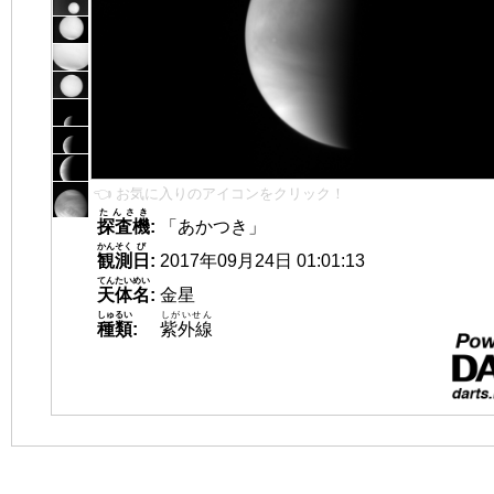
👈 お気に入りのアイコンをクリック！
たんさき
探査機
:
「あかつき」
かんそく
び
観測
日
:
2017年09月24日 01:01:13
てんたいめい
天体名
:
金星
しゅるい
しがいせん
種類
:
紫外線