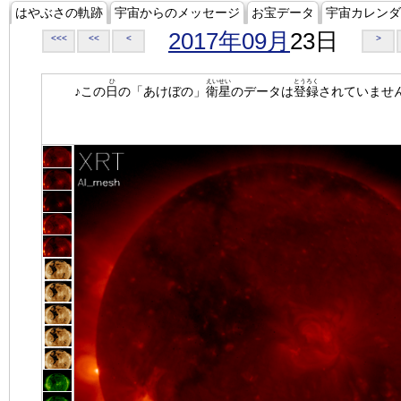
はやぶさの軌跡
宇宙からのメッセージ
お宝データ
宇宙カレンダ
2017年09月
23日
<<<
<<
<
>
ひ
えいせい
とうろく
♪この
日
の「あけぼの」
衛星
のデータは
登録
されていませ