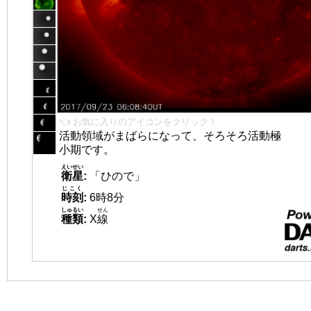
👈 お気に入りのアイコンをクリック！
活動領域がまばらになって、そろそろ活動極
小期です。
えいせい
衛星
:
「ひので」
じこく
時刻
:
6時8分
しゅるい
せん
種類
:
X
線