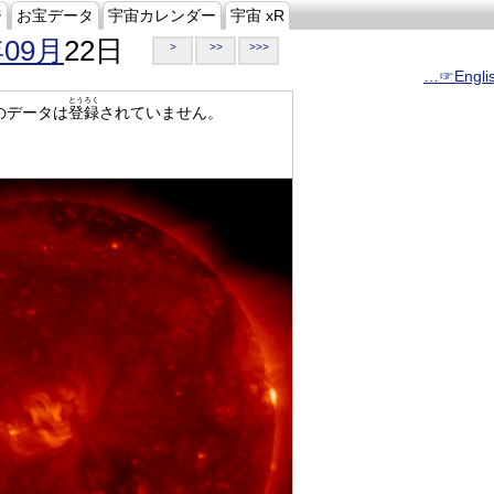
ジ
お宝データ
宇宙カレンダー
宇宙 xR
年09月
22日
>
>>
>>>
…☞Engli
とうろく
のデータは
登録
されていません。