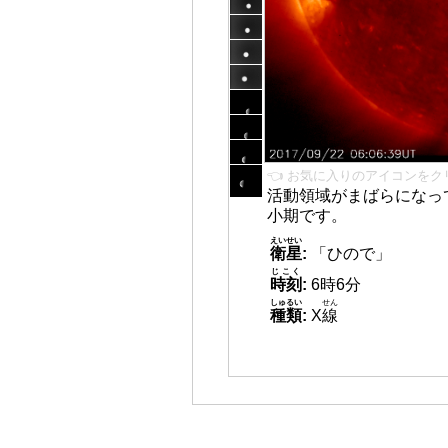
👈 お気に入りのアイコンをク
活動領域がまばらになっ
小期です。
えいせい
衛星
:
「ひので」
じこく
時刻
:
6時6分
しゅるい
せん
種類
:
X
線