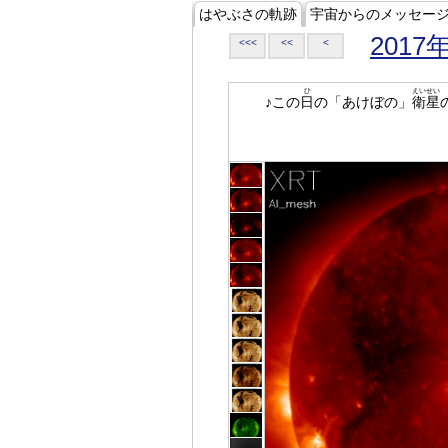
はやぶさの軌跡
宇宙からのメッセー
2017
<<<
<<
<
ひ
えいせい
♪この
日
の「あけぼの」
衛星