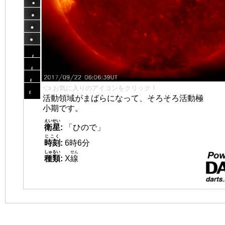
👈 お気に入りのアイコンをクリック！
活動領域がまばらになって、そろそろ活動極
小期です。
えいせい
衛星
:
「ひので」
じこく
時刻
:
6時6分
しゅるい
せん
種類
:
X
線