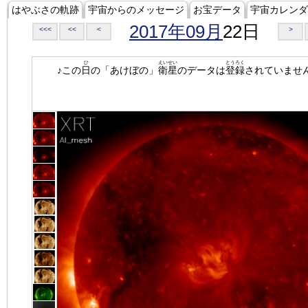
はやぶさの軌跡
宇宙からのメッセージ
お宝データ
宇宙カレンダ
2017年09月
22日
<<<
<<
<
>
ひ
えいせい
とうろく
♪この
日
の「あけぼの」
衛星
のデータは
登録
されていませ