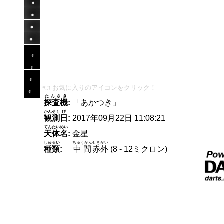
👈 お気に入りのアイコンをクリック！
たんさき
探査機
:
「あかつき」
かんそく
び
観測
日
:
2017年09月22日 11:08:21
てんたいめい
天体名
:
金星
しゅるい
ちゅうかん
せきがい
種類
:
中間
赤外
(8 - 12ミクロン)