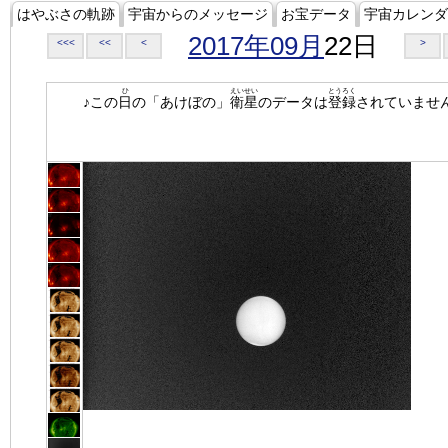
はやぶさの軌跡
宇宙からのメッセージ
お宝データ
宇宙カレンダ
2017年09月
22日
<<<
<<
<
>
ひ
えいせい
とうろく
♪この
日
の「あけぼの」
衛星
のデータは
登録
されていませ