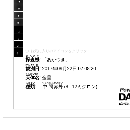
👈 お気に入りのアイコンをクリック！
たんさき
探査機
:
「あかつき」
かんそく
び
観測
日
:
2017年09月22日 07:08:20
てんたいめい
天体名
:
金星
しゅるい
ちゅうかん
せきがい
種類
:
中間
赤外
(8 - 12ミクロン)