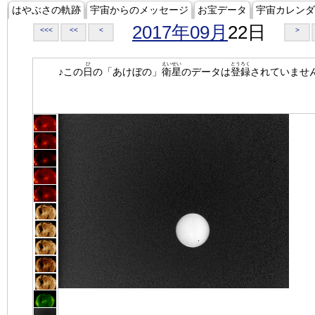
はやぶさの軌跡
宇宙からのメッセージ
お宝データ
宇宙カレンダ
2017年09月
22日
<<<
<<
<
>
ひ
えいせい
とうろく
♪この
日
の「あけぼの」
衛星
のデータは
登録
されていませ