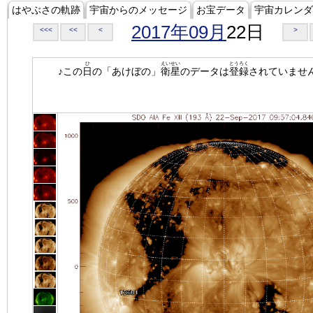
はやぶさの軌跡
宇宙からのメッセージ
お宝データ
宇宙カレンダ
2017年09月
22日
<<<
<<
<
>
ひ
えいせい
とうろく
♪この
日
の「あけぼの」
衛星
のデータは
登録
されていませ