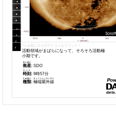
👈 お気に入りのアイコンをクリック！
活動領域がまばらになって、そろそろ活動極
小期です。
えいせい
衛星
:
SDO
じこく
時刻
:
9時57分
しゅるい
きょくたんしがいせん
種類
:
極端紫外線