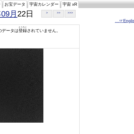
ジ
お宝データ
宇宙カレンダー
宇宙 xR
年09月
22日
>
>>
>>>
…☞Engli
とうろく
のデータは
登録
されていません。