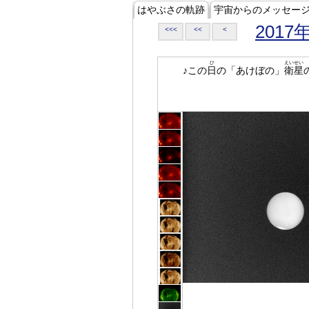
はやぶさの軌跡
宇宙からのメッセー
2017
<<<
<<
<
ひ
えいせい
♪この
日
の「あけぼの」
衛星