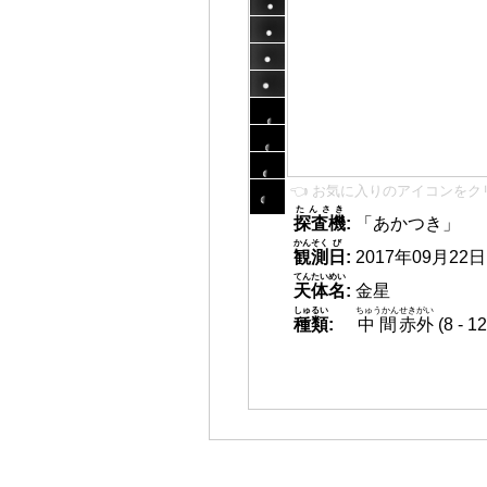
👈 お気に入りのアイコンをク
たんさき
探査機
:
「あかつき」
かんそく
び
観測
日
:
2017年09月22日 1
てんたいめい
天体名
:
金星
しゅるい
ちゅうかん
せきがい
種類
:
中間
赤外
(8 -